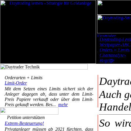
Daytrading-Lexi
Wertpapier-ABC
Orders + Limits
Chartanalyse-
Begriffe
Orderarten + Limits
Daytra
Limit-Order
Mit dem Setzen eines Limits sichert sich der
Auch g
Anleger dagegen ab, dass unter dem Limit-
Preis Papiere verkauft oder über dem Limit-
Hande
Preis gekauft werden. Bes...
mehr
Petition unterstützen
So wir
Extrem-Besteuerung!
Privatanleger müssen ab 2021 fürchten, dass