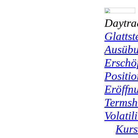
Daytr
Glattst
Ausübu
Erschö
Positio
Eröffn
Termsh
Volatili
Kurs