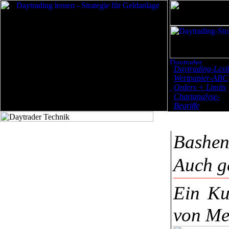
Daytrading-Lexi
Wertpapier-ABC
Orders + Limits
Chartanalyse-
Begriffe
Bashe
Auch g
Ein Ku
von Me