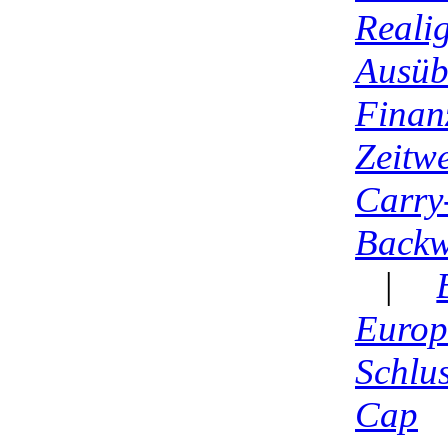
Reali
Ausüb
Finan
Zeitwe
Carry
Backw
|
Europ
Schlu
Cap