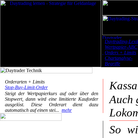
Daytrading-Lexi
Wertpapier-ABC
Orders + Limits
Chartanalyse-
Begriffe
Orderarten + Limits
Kassa
Stop-Buy-Limit-Order
Steigt der Wertpapierkurs auf oder über den
Auch 
Stopwert, dann wird eine limitierte Kauforder
ausgelöst. Diese Orderart dient dazu
Lokom
automatisch auf einen stei...
mehr
So wi