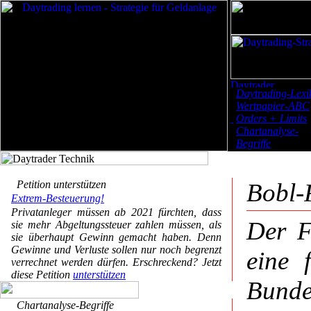
Daytrading-Lexi
Wertpapier-ABC
Orders + Limits
Chartanalyse-
Begriffe
Petition unterstützen
Bobl-
Extrem-Besteuerung!
Privatanleger müssen ab 2021 fürchten, dass
Der F
sie mehr Abgeltungssteuer zahlen müssen, als
sie überhaupt Gewinn gemacht haben. Denn
Gewinne und Verluste sollen nur noch begrenzt
eine 
verrechnet werden dürfen. Erschreckend? Jetzt
diese Petition
unterstützen
Bundes
Chartanalyse-Begriffe